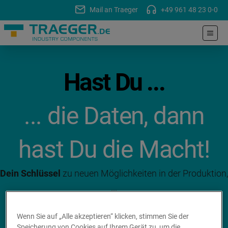
Mail an Traeger
+49 961 48 23 0-0
Hast Du ...
... die Daten, dann
hast Du die Macht!
Dein Schlüssel
zu neuen Möglichkeiten in der Produktion,
...
... mehr Umsatz und das alles
ohne Änderungen.
Wenn Sie auf „Alle akzeptieren“ klicken, stimmen Sie der
Speicherung von Cookies auf Ihrem Gerät zu, um die