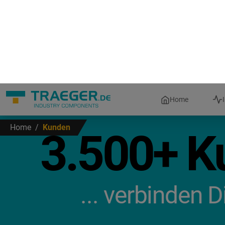
Home
Home
/
Kunden
3.500+ Ku
... verbinden 