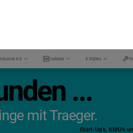
Dokumentation
Mail an Traeger
Mail an Ver
Industrie 4.0
Codabix
SDKs
To
nden ...
Dinge mit Traeger.
Start-Up's, KMU's u