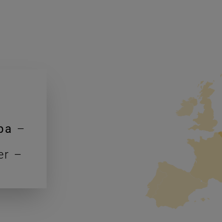
pa
–
er –