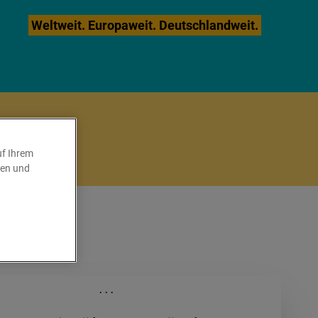
Weltweit. Europaweit. Deutschlandweit.
uf Ihrem
ren und
ung
...