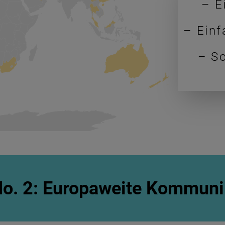
– E
– Einf
– S
No. 2: Europaweite Kommuni