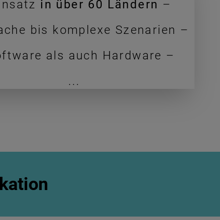
insatz
in über 60 Ländern
–
ache bis komplexe Szenarien –
oftware als auch Hardware –
...
kation