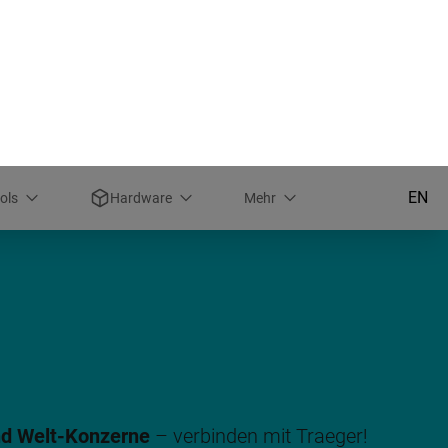
kauf
Support Portal
Mail an Support
+49 961 48 23 0-0
EN
ols
Hardware
Mehr
nd Welt-Konzerne
– verbinden mit Traeger!