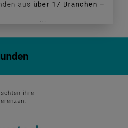
nden aus
über 17 Branchen
–
...
Kunden
nschten ihre
ferenzen.