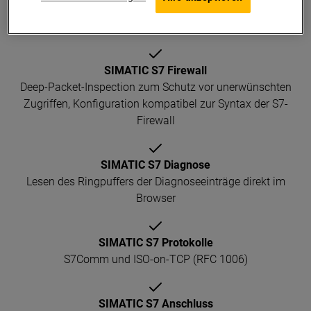
NEU: PLUS-PLUS-Edition
Embedded S7-Firewall und S7-Diagnose im Browser
SIMATIC S7 Firewall
Deep-Packet-Inspection zum Schutz vor unerwünschten
Zugriffen, Konfiguration kompatibel zur Syntax der S7-
Firewall
SIMATIC S7 Diagnose
Lesen des Ringpuffers der Diagnoseeinträge direkt im
Browser
SIMATIC S7 Protokolle
S7Comm und ISO-on-TCP (RFC 1006)
SIMATIC S7 Anschluss