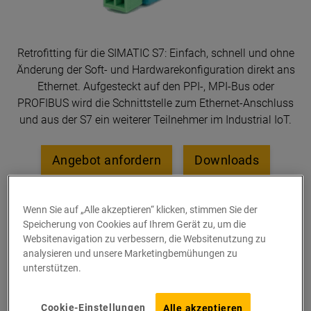
Retrofitting für die SIMATIC S7: Einfach, schnell und ohne
Änderung der Soft- und Hardwarekonfiguration direkt ans
Ethernet. Aufgesteckt auf den PPI-, MPI-Bus oder
PROFIBUS wird die Schnittstelle zum Ethernet-Anschluss
und aus der S7 ein weiterer Teilnehmer im Industrial IoT.
Angebot anfordern
Downloads
Dokumentation
Wenn Sie auf „Alle akzeptieren“ klicken, stimmen Sie der
Speicherung von Cookies auf Ihrem Gerät zu, um die
Websitenavigation zu verbessern, die Websitenutzung zu
analysieren und unsere Marketingbemühungen zu
Features
unterstützen.
Cookie-Einstellungen
Alle akzeptieren