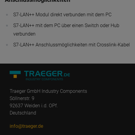
S7-LAN++ Modul direkt verbunden mit dem PC
S7-LAN++ mit dem PC über einen Switch oder Hub
verbunden
S7-LAN++ Anschlussmöglichkeiten mit Crosslink-Kabel
Traeger GmbH Industry Components
Söllnerstr. 9
92637 Weiden i.d. OPf.
Deutschland
info@traeger.de